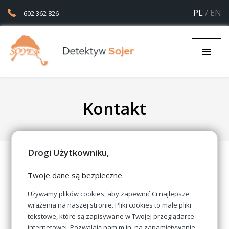
PL
/
EN
602 362 826
Kontakt
Drogi Użytkowniku,
Dane kontaktowe
Twoje dane są bezpieczne
Używamy plików cookies, aby zapewnić Ci najlepsze
wrażenia na naszej stronie. Pliki cookies to małe pliki
tekstowe, które są zapisywane w Twojej przeglądarce
ul. Marii Skłodowskiej-Curie 3 lok. 52
internetowej. Pozwalają nam m.in. na zapamiętywanie