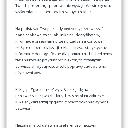
Białystok, 15-095
Twoich preferencji, poprawianie wydajności strony oraz
NIP 9660837938
wyświetlanie Ci spersonalizowanych reklam.
REGON 200068010
+48 602 362 826
Na podstawie Twojej zgody będziemy przetwarzać
dane osobowe, takie jak unikalne identyfikatory,
informacje przesyłane przez urządzenia końcowe
sojer@detektyw.bialystok.pl
służące do personalizacji reklam i treści, statystyczne
informacje demograficzne dla pomiaru ruchu, będziemy
Pn-Pt: 8:00-20:00
też analizować przydatność niektórych rozwiązań
Sb: 9:00-18:00
serwisu, ich wydajność w celu poprawy zadowolenia
Nd: Nieczynne
użytkowników.
Klikając „Zgadzam się” wyrażasz zgodę na
Gdzie jesteśmy
przetwarzanie Twoich danych w szerokim zakresie.
Klikając „Zarządzaj opcjami” możesz dokonać wyboru
ustawień.
Niezależnie od ustawień preferencji w naszym